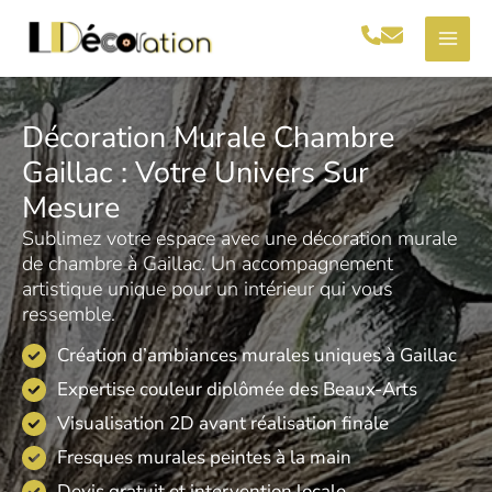
Aller
au
contenu
Décoration Murale Chambre
Gaillac : Votre Univers Sur
Mesure
Sublimez votre espace avec une décoration murale
de chambre à Gaillac. Un accompagnement
artistique unique pour un intérieur qui vous
ressemble.
Création d’ambiances murales uniques à Gaillac
Expertise couleur diplômée des Beaux-Arts
Visualisation 2D avant réalisation finale
Fresques murales peintes à la main
Devis gratuit et intervention locale