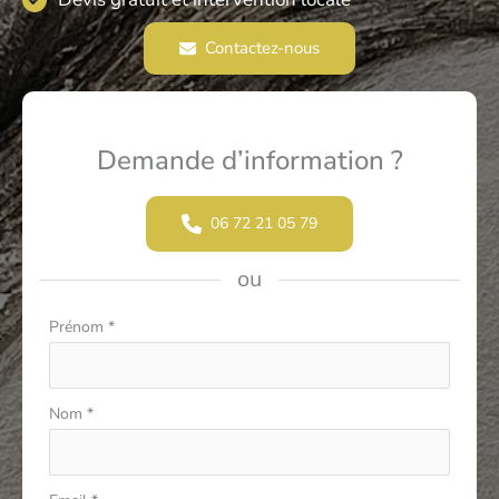
Contactez-nous
Demande d’information ?
06 72 21 05 79
ou
Formulaire
Prénom
*
simple
avec
téléphone
Nom
*