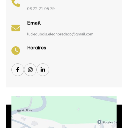
06 72 21 05 79
Email
luciedubois.eleonoredeco@gmail.com
Horaires