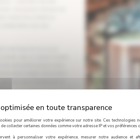
sure — aussi bien chez des
cours, vous pouvez retrouver ses
ure, lecture de la lumière et
e collaborations avec des
ent cette façon de voir un mur
remplir, mais un volume à révéler.
on dont une teinte évoluera selon
a main peut corriger la perception
cohérence avec l’architecture du
co, une gamme reconnue pour la
oix que je ne fais pas au hasard.
ookies pour améliorer votre expérience sur notre site. Ces technologies n
projet sur Photoshop ou SketchUp :
, de collecter certaines données comme votre adresse IP et vos préférences d
 le mur. Ce label « Entreprises
t je travaille : avec rigueur,
rvent à personnaliser votre expérience, mesurer notre audience et aff