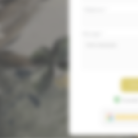
on
Téléphone
*
t
Message
*
es
Env
Donnée