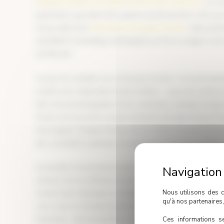
fresques murales et projets de décoration intérieure
sur me
particuliers que dans des espaces professionnels. Mon par
traces dans mes
réalisations et projets récents
, mêle peint
sensibilité chromatique développée au fil de voyages et d
architectes.
Ce qui m’a conduite vers la fresque murale, c’est précisém
comme une composition à part entière — pas une surface à 
Mon œil de photographe lit les contrastes, anticipe la faç
l’heure de la journée, perçoit comment une ligne tracée à l
d’un espace. Chaque fresque que je réalise est pensée en 
lieu, sa lumière naturelle et l’identité de ceux qui y vivent.
Je travaille exclusivement avec les produits Éléonore Dé
richesse de ses finitions et la tenue dans le temps — un ch
Nous utilisons des c
Avant toute réalisation, je modélise systématiquement le 
qu'à nos partenaires
vous voyez le résultat avant même qu’un pinceau ne touche
Garanties » dont je bénéficie reflète simplement la façon don
Ces informations se