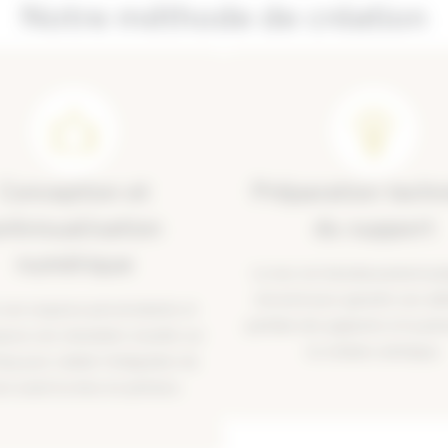
Notre méthode de création
Conception et
Préparation tech
révisualisation
du support
numérique
Le mur est minutieusement pr
sécurisé pour garantir une ad
 une esquisse personnalisée et
parfaite des pigments et la pér
pose une simulation visuelle sur
la création artistique.
op pour valider l’intégration de
re avant la mise en peinture.