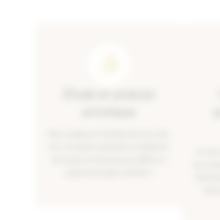
Étude et analyse
artistique
p
Nous analysons l’architecture de votre
mur, la lumière naturelle et l’ambiance
Je crée
de la pièce à Fronton pour définir un
vous pro
projet de fresque cohérent.
Photosh
l’œuv