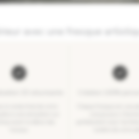
rieur avec une fresque artisti
lisation 2D sécurisante
Création 100% perso
ez le rendu final de votre
Chaque fresque est une pi
râce à une simulation sur
conçue pour s’harmo
hop avant le début des
parfaitement avec l’archite
travaux.
lumière de votre pi