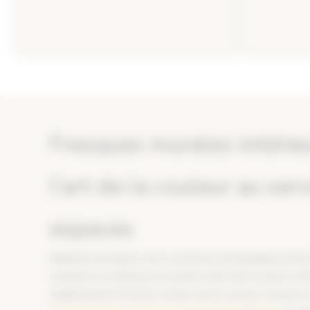
Fresques murales intérieu
l’art de la couleur au ser
espaces
Diplômée des Beaux-Arts et ancienne photographe professio
coloriste en architecture et peintre décoratrice basée à Vil
régulièrement à Fronton et dans tout le secteur nord de l