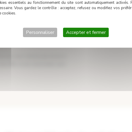
kies essentiels au fonctionnement du site sont automatiquement activés. 
essaire. Vous gardez le contrôle : acceptez, refusez ou modifiez vos préf
e cookies.
u Sud-Ouest, les maisons en brique
 contemporain — autant d’éléments
Personnaliser
Accepter et fermer
que chaque fresque appartienne
oue que vous n’arrivez pas encore à
sous 48h, et une conversation sans