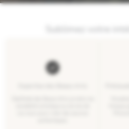
Sublimez votre inté
Expertise des Beaux-Arts
Prévisua
Diplômée des Beaux-Arts, je mets ma
Visualis
sensibilité artistique au service de
fresque g
vos murs pour créer des œuvres
Photos
authentiques.