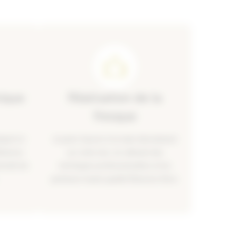
nique
Réalisation de la
fresque
éparé et
Je peins l’œuvre à la main directement
hérence
sur votre mur, en utilisant des
ennité de
techniques professionnelles et les
peintures haute qualité Éléonore Déco.