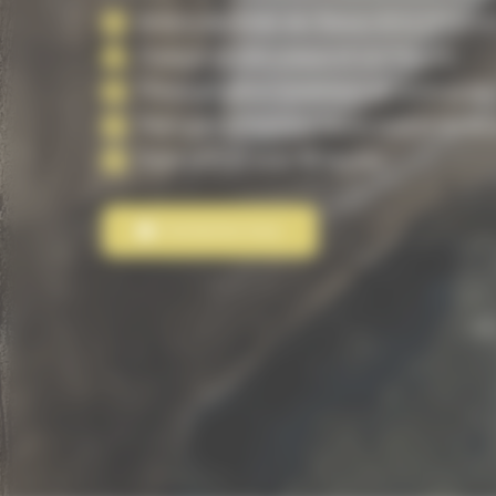
Artiste diplômée des Beaux-Arts à Front
Fresque murale unique et sur mesure
Prévisualisation numérique de votre proje
Peintures artisanales haute qualité durabl
Devis gratuit sous 48 heures
Contactez-nous