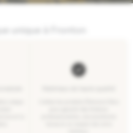
que unique à Fronton
nnalisée
Matériaux de haute qualité
èce unique
J’utilise les produits Éléonore Déco
niser
pour garantir des finitions
cture et la
professionnelles, une excellente
èce.
tenue et un respect de votre
intérieur.