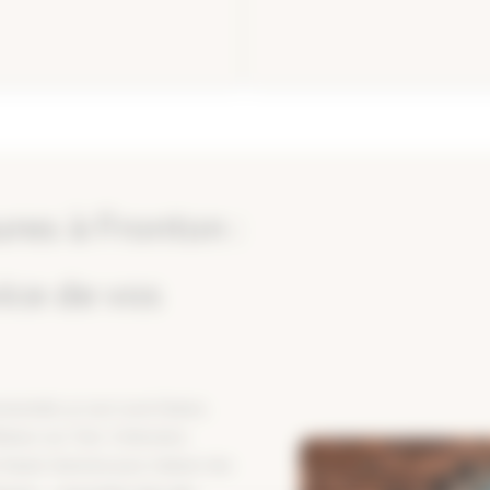
res à Fronton :
vice de vos
nnelle, je suis Lucie Dubois,
lemur-sur-Tarn. J’interviens
a Haute-Garonne pour réaliser des