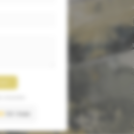
oyer
s sécurisées
5.0
6 avis