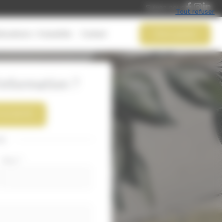
Suivez-nous
Tout refuser
Devis gratuit
alisations / Actualités
Contact
nformation ?
2 21 05 79
ou
Nom
*