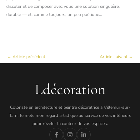
discuter et de composer avec vous une solution singulière,
durable — et, comme toujours, un peu poétique…
←
Article précédent
Article suivant
→
Ldécoration
Coloriste en architecture et peintre décoratrice à Villemur-sur-
Tarn. Je mets mon regard artistique au service de vos intérieurs
pour révéler la couleur de vos espaces.