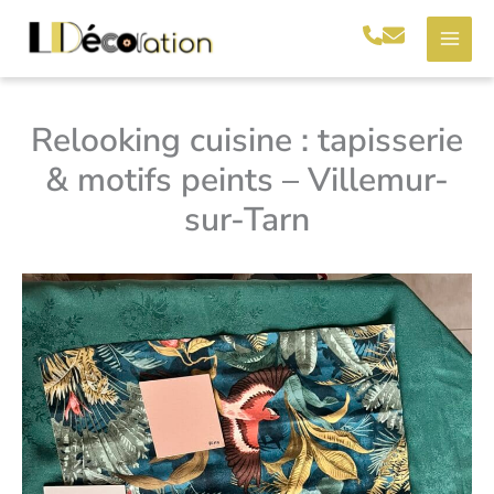
Aller
au
contenu
Relooking cuisine : tapisserie
& motifs peints – Villemur-
sur-Tarn