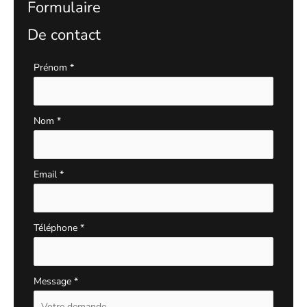
Formulaire
De contact
Formulaire
Prénom
*
simple
avec
téléphone
Nom
*
Email
*
Téléphone
*
Message
*