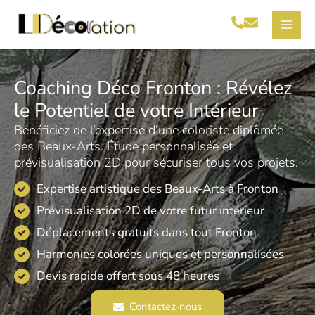
Aller
au
contenu
Coaching Déco Fronton : Révélez
le Potentiel de votre Intérieur
Bénéficiez de l’expertise d’une coloriste diplômée
des Beaux-Arts. Étude personnalisée et
prévisualisation 2D pour sécuriser tous vos projets.
Expertise artistique des Beaux-Arts à Fronton
Prévisualisation 2D de votre futur intérieur
Déplacements gratuits dans tout Fronton
Harmonies colorées uniques et personnalisées
Devis rapide offert sous 48 heures
Contactez-nous