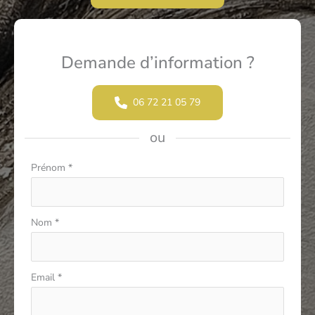
Demande d’information ?
06 72 21 05 79
ou
Formulaire
Prénom
*
simple
avec
téléphone
Nom
*
Email
*