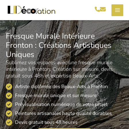
Aller
au
contenu
Fresque Murale Intérieure
Fronton : Créations Artistiques
Uniques
Sublimez vos espaces avec une fresque murale
intérieure à Fronton. Création sur mesure, devis
gratuit sous 48h et expertise Beaux-Arts.
Artiste diplômée des Beaux-Arts à Fronton
Fresque murale unique et sur mesure
Prévisualisation numérique de votre projet
Peintures artisanales haute qualité durables
Devis gratuit sous 48 heures