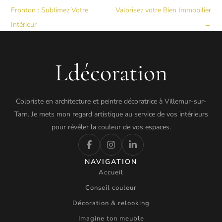
Fronton : Sublimez Votre
Valorisez votre Bien Immobilier
Intérieur
→
Ldécoration
Coloriste en architecture et peintre décoratrice à Villemur-sur-
Tarn. Je mets mon regard artistique au service de vos intérieurs
pour révéler la couleur de vos espaces.
NAVIGATION
Accueil
Conseil couleur
Décoration & relooking
Imagine ton meuble