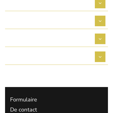
Quels types de peintures utilisez-vous pour vos
décors peints à la main ?
Quel est le délai d’intervention pour une
fresque murale à Fronton ?
Une fresque murale est-elle adaptée à toutes
les pièces de la maison ?
Comment se déroule la première étape de mon
projet de décoration à Fronton ?
Formulaire
De contact