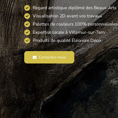
Regard artistique diplômé des Beaux-Arts
Visualisation 2D avant vos travaux
Palettes de couleurs 100% personnalisées
Expertise locale à Villemur-sur-Tarn
Produits de qualité Éléonore Déco
Contactez-nous