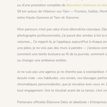
ou d’une prestation complète de
décoration intérieure et rel
50 km autour de Villemur-sur-Tarn — Fronton, Gaillac, Mo
entre Haute-Garonne et Tarn-et-Garonne.
Mon parcours n’est pas celui d’une décoratrice classique. D
photographe professionnelle, j’ai passé des années à lire la l
volumes… Ce regard-là, je l’applique aujourd’hui à chaque pro
une pièce, je ne vois pas des murs à peindre — j’analyse comm
comment une teinte évoluera au fil de la journée, comment l
ou changer une ambiance entière.
Je ne suis pas une agence, je ne cherche pas à standardise
écoute vraie : vos habitudes, vos envies, vos blocages parfois
chromatiques personnalisées, que je visualise avec vous e
tout engagement. Voir le résultat avant de se lancer, c’est u
Partenaire officielle Éléonore Déco et labellisée « Entreprises 