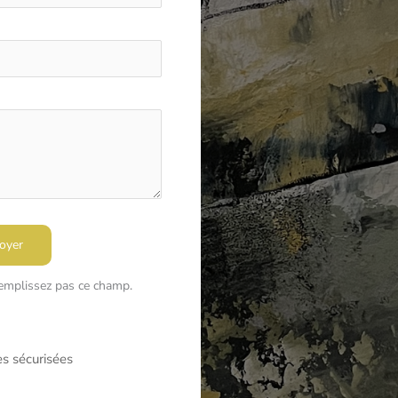
oyer
remplissez pas ce champ.
s sécurisées