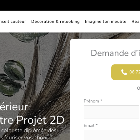
nseil couleur
Décoration & relooking
Imagine ton meuble
Réa
Demande d’i
06 7
Formulaire
Prénom
*
érieur
simple
tre Projet 2D
avec
téléphone
Email
*
e coloriste diplômée des
sécuriser vos choix.