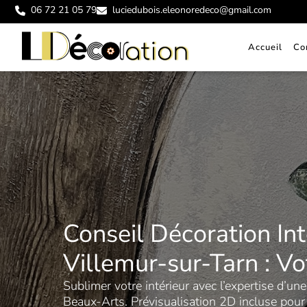
Aller
06 72 21 05 79
luciedubois.eleonoredeco@gmail.com
au
contenu
Accueil
Co
Conseil Décoration Int
Villemur-sur-Tarn : Vo
Sublimer votre intérieur avec l’expertise d’un
Beaux-Arts. Prévisualisation 2D incluse pour 