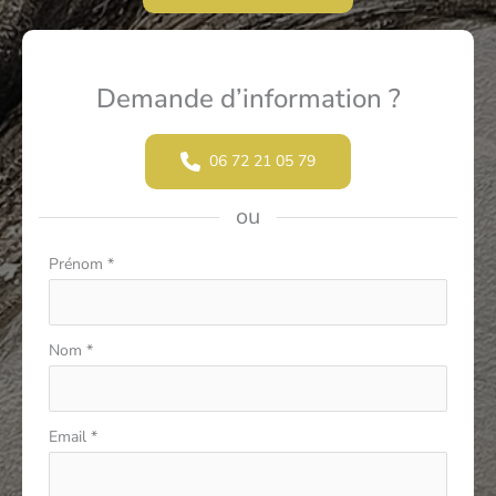
Demande d’information ?
06 72 21 05 79
ou
Formulaire
Prénom
*
simple
avec
téléphone
Nom
*
Email
*