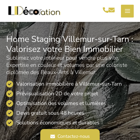
Aller
au
contenu
Home Staging Villemur-sur-Tarn :
Valorisez votre Bien Immobilier
Sublimez votre intérieur pour vendre plus vite.
Expertise en couleur et volumes par une coloriste
diplômée des Beaux-Arts à Villemur.
Valorisation immobilière à Villemur-sur-Tarn
Prévisualisation 2D de votre projet
Optimisation des volumes et lumières
Devis gratuit sous 48 heures
Solutions économiques et durables
Contactez-nous