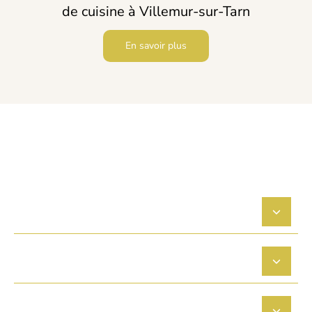
de cuisine à Villemur-sur-Tarn
En savoir plus
Questions fréquentes
Pourquoi choisir Ldécoration pour votre home
staging à Villemur-sur-Tarn ?
Comment puis-je être sûr du résultat final avant
de commencer ?
Intervenez-vous pour du home staging autour