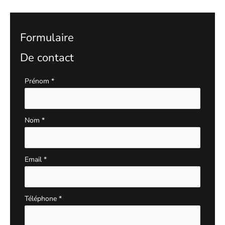
Formulaire
De contact
Formulaire
Prénom
*
simple
avec
téléphone
Nom
*
Email
*
Téléphone
*